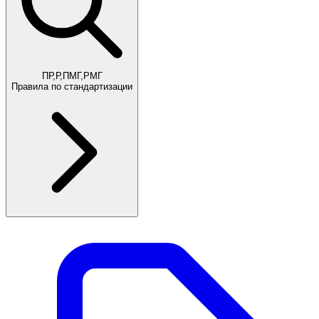
ПР,Р,ПМГ,РМГ
Правила по стандартизации