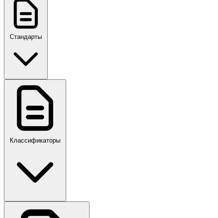
Стандарты
ГОСТ, ГОСТ Р, ПНСТ
Классификаторы
Своды правил
ПР,Р,ПМГ,РМГ