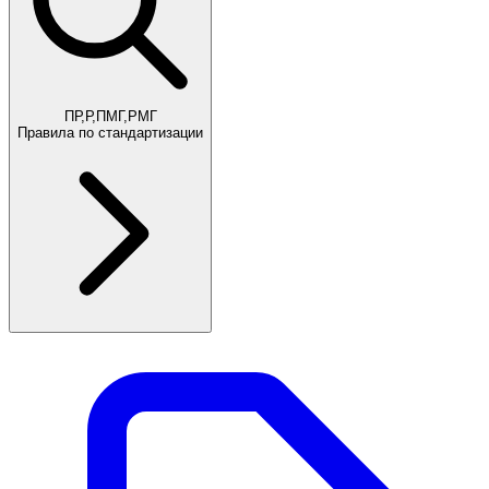
ПР,Р,ПМГ,РМГ
Правила по стандартизации