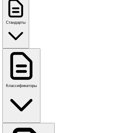
Стандарты
ГОСТ, ГОСТ Р, ПНСТ
Классификаторы
Своды правил
ПР,Р,ПМГ,РМГ