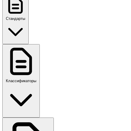
Стандарты
ГОСТ, ГОСТ Р, ПНСТ
Классификаторы
Своды правил
ПР,Р,ПМГ,РМГ