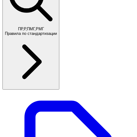
ПР,Р,ПМГ,РМГ
Правила по стандартизации