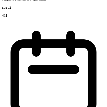
a02p2
411