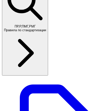
ПР,Р,ПМГ,РМГ
Правила по стандартизации