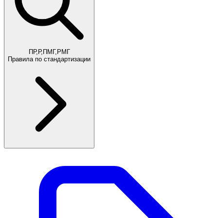
ПР,Р,ПМГ,РМГ
Правила по стандартизации