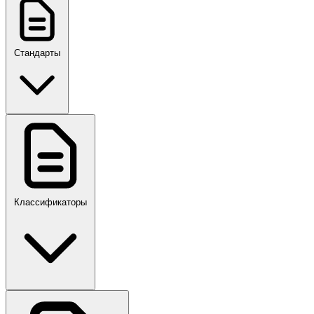
Стандарты
ГОСТ, ГОСТ Р, ПНСТ
Классификаторы
Своды правил
ПР,Р,ПМГ,РМГ