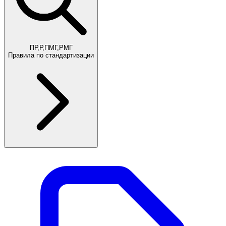
ПР,Р,ПМГ,РМГ
Правила по стандартизации