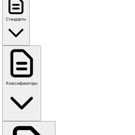
Стандарты
ГОСТ, ГОСТ Р, ПНСТ
Классификаторы
Своды правил
ПР,Р,ПМГ,РМГ