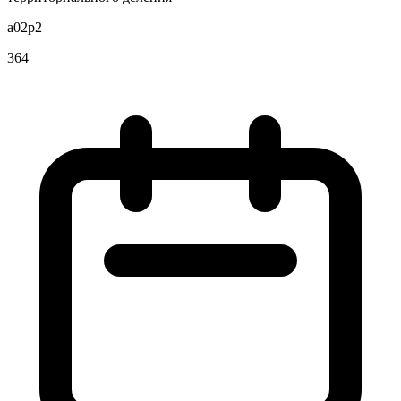
a02p2
364