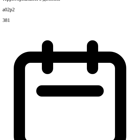
a02p2
381