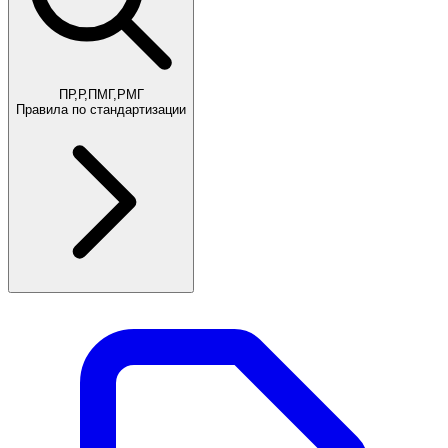
ПР,Р,ПМГ,РМГ
Правила по стандартизации