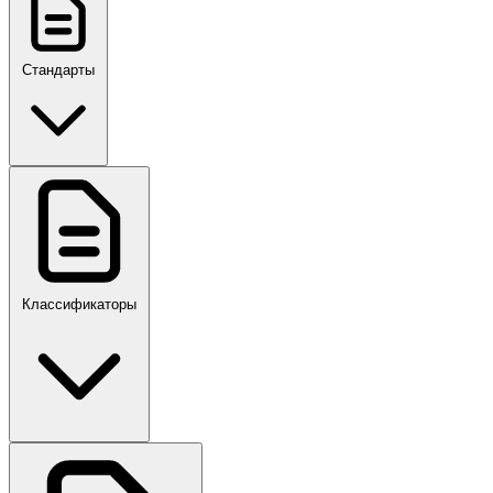
Стандарты
ГОСТ, ГОСТ Р, ПНСТ
Классификаторы
Своды правил
ПР,Р,ПМГ,РМГ