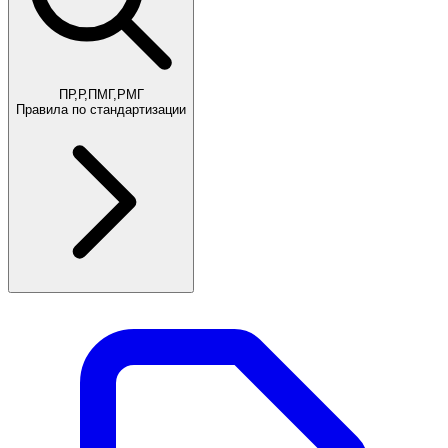
ПР,Р,ПМГ,РМГ
Правила по стандартизации