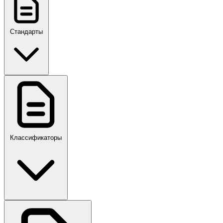
Стандарты
ГОСТ, ГОСТ Р, ПНСТ
Классификаторы
Своды правил
ПР,Р,ПМГ,РМГ