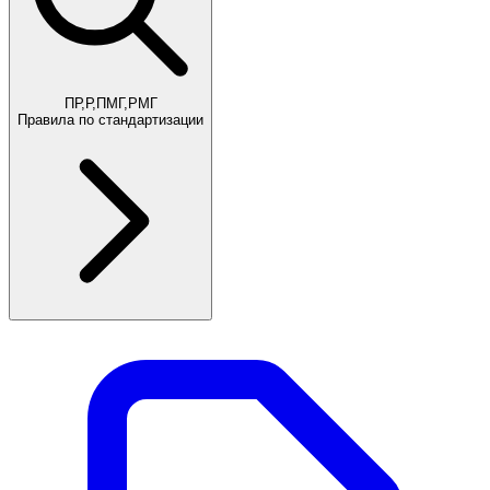
ПР,Р,ПМГ,РМГ
Правила по стандартизации