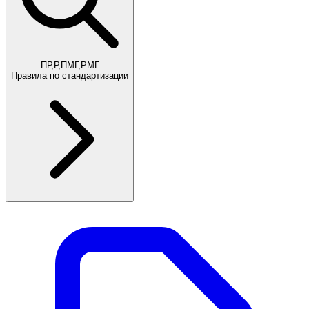
ПР,Р,ПМГ,РМГ
Правила по стандартизации