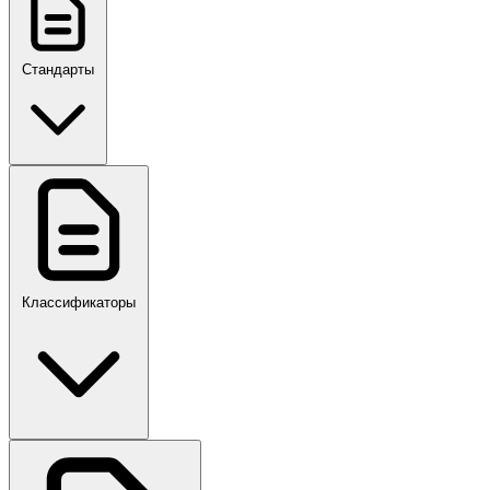
Стандарты
ГОСТ, ГОСТ Р, ПНСТ
Классификаторы
Своды правил
ПР,Р,ПМГ,РМГ