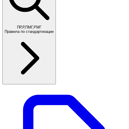
ПР,Р,ПМГ,РМГ
Правила по стандартизации