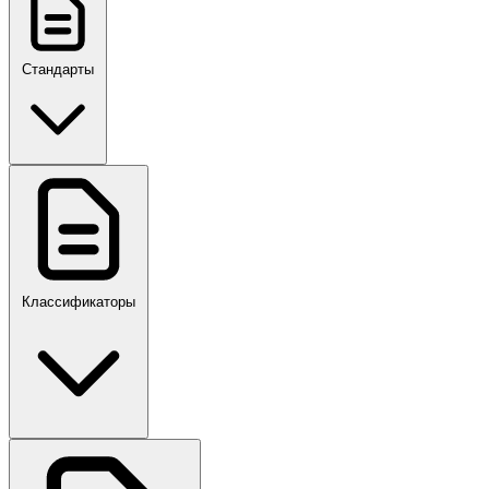
Стандарты
ГОСТ, ГОСТ Р, ПНСТ
Классификаторы
Своды правил
ПР,Р,ПМГ,РМГ