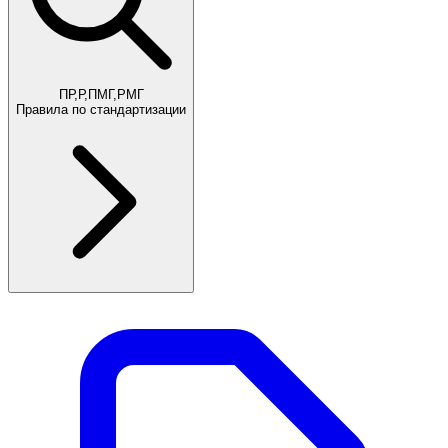
ПР,Р,ПМГ,РМГ
Правила по стандартизации