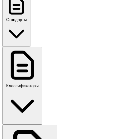
Стандарты
ГОСТ, ГОСТ Р, ПНСТ
Классификаторы
Своды правил
ПР,Р,ПМГ,РМГ