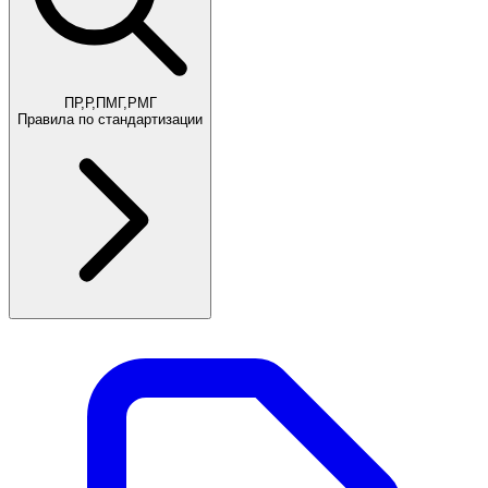
ПР,Р,ПМГ,РМГ
Правила по стандартизации