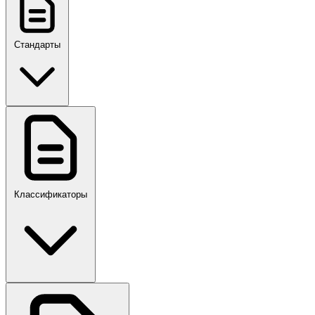
Стандарты
ГОСТ, ГОСТ Р, ПНСТ
Классификаторы
Своды правил
ПР,Р,ПМГ,РМГ