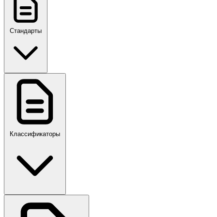
Стандарты
ГОСТ, ГОСТ Р, ПНСТ
Классификаторы
Своды правил
ПР,Р,ПМГ,РМГ