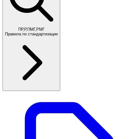
ПР,Р,ПМГ,РМГ
Правила по стандартизации