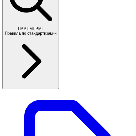
ПР,Р,ПМГ,РМГ
Правила по стандартизации