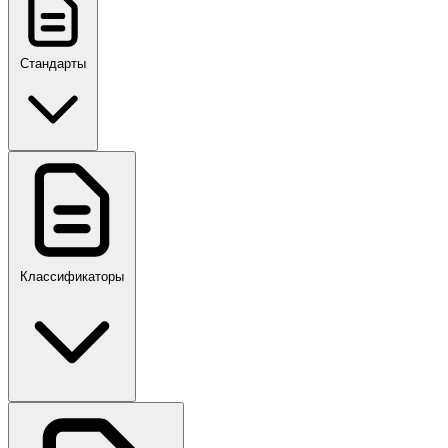
Стандарты
ГОСТ, ГОСТ Р, ПНСТ
Классификаторы
Своды правил
ПР,Р,ПМГ,РМГ