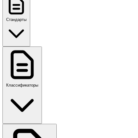
Стандарты
ГОСТ, ГОСТ Р, ПНСТ
Классификаторы
Своды правил
ПР,Р,ПМГ,РМГ