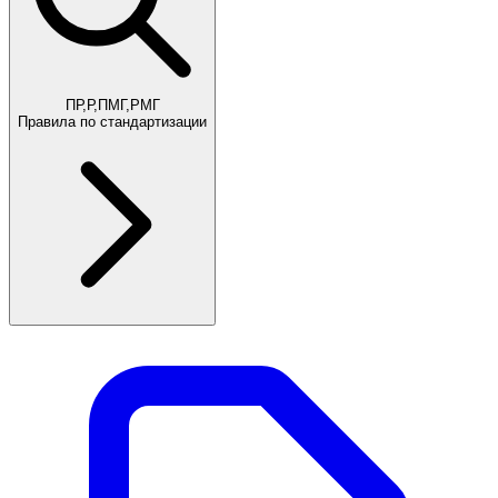
ПР,Р,ПМГ,РМГ
Правила по стандартизации