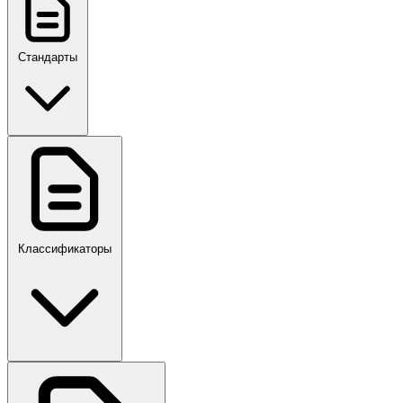
Стандарты
ГОСТ, ГОСТ Р, ПНСТ
Классификаторы
Своды правил
ПР,Р,ПМГ,РМГ