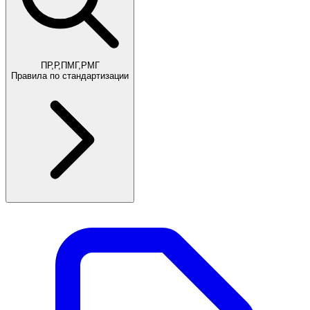
ПР,Р,ПМГ,РМГ
Правила по стандартизации