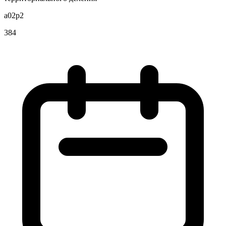
a02p2
384