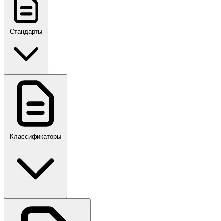
Стандарты
ГОСТ, ГОСТ Р, ПНСТ
Классификаторы
Своды правил
ПР,Р,ПМГ,РМГ