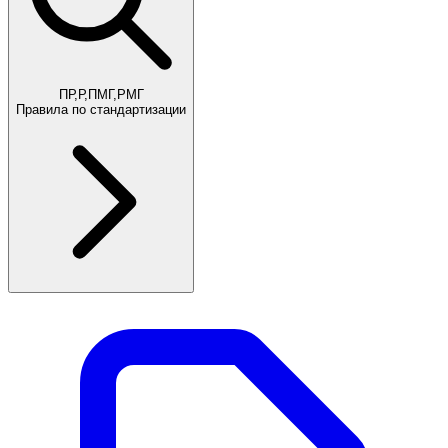
ПР,Р,ПМГ,РМГ
Правила по стандартизации