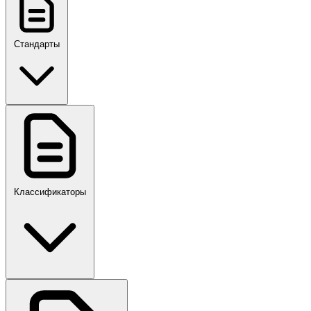
Стандарты
ГОСТ, ГОСТ Р, ПНСТ
Классификаторы
Своды правил
ПР,Р,ПМГ,РМГ