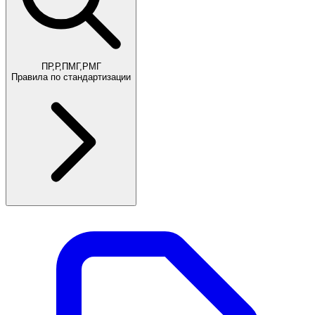
ПР,Р,ПМГ,РМГ
Правила по стандартизации