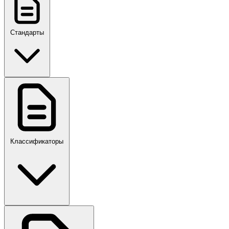
Стандарты
ГОСТ, ГОСТ Р, ПНСТ
Классификаторы
Своды правил
ПР,Р,ПМГ,РМГ