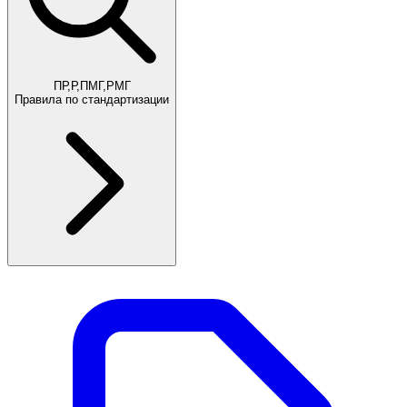
ПР,Р,ПМГ,РМГ
Правила по стандартизации