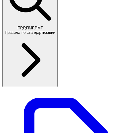
ПР,Р,ПМГ,РМГ
Правила по стандартизации