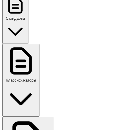
Стандарты
ГОСТ, ГОСТ Р, ПНСТ
Классификаторы
Своды правил
ПР,Р,ПМГ,РМГ