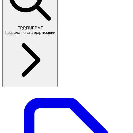
ПР,Р,ПМГ,РМГ
Правила по стандартизации