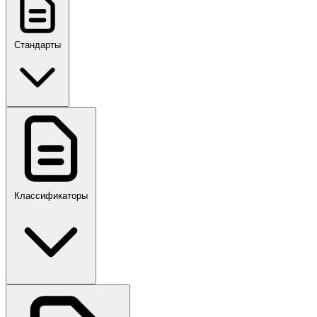
Стандарты
ГОСТ, ГОСТ Р, ПНСТ
Классификаторы
Своды правил
ПР,Р,ПМГ,РМГ