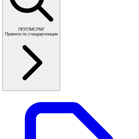
ПР,Р,ПМГ,РМГ
Правила по стандартизации