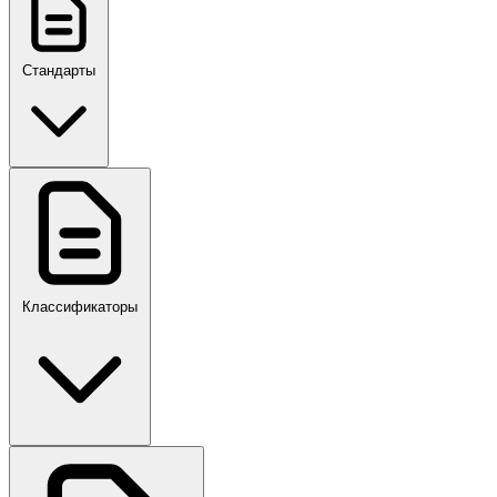
Стандарты
ГОСТ, ГОСТ Р, ПНСТ
Классификаторы
Своды правил
ПР,Р,ПМГ,РМГ