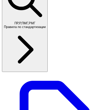
ПР,Р,ПМГ,РМГ
Правила по стандартизации