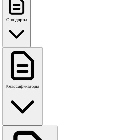
Стандарты
ГОСТ, ГОСТ Р, ПНСТ
Классификаторы
Своды правил
ПР,Р,ПМГ,РМГ