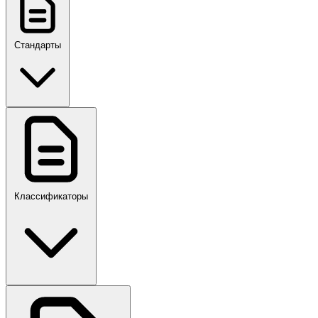
Стандарты
ГОСТ, ГОСТ Р, ПНСТ
Классификаторы
Своды правил
ПР,Р,ПМГ,РМГ