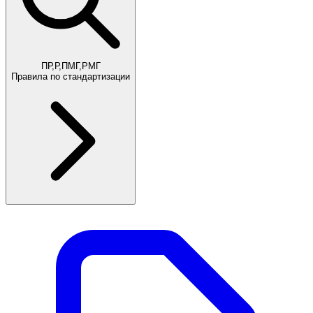
ПР,Р,ПМГ,РМГ
Правила по стандартизации