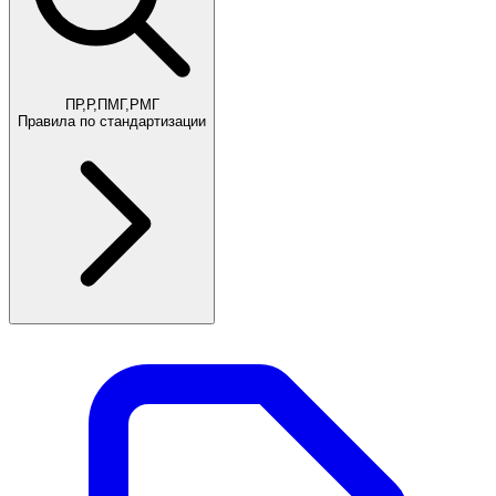
ПР,Р,ПМГ,РМГ
Правила по стандартизации