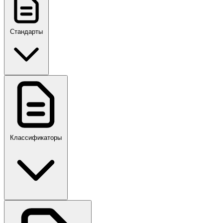
Стандарты
ГОСТ, ГОСТ Р, ПНСТ
Классификаторы
Своды правил
ПР,Р,ПМГ,РМГ