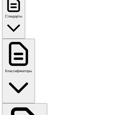
Стандарты
ГОСТ, ГОСТ Р, ПНСТ
Классификаторы
Своды правил
ПР,Р,ПМГ,РМГ