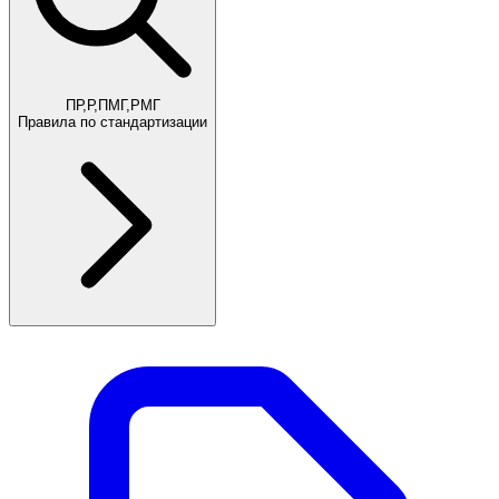
ПР,Р,ПМГ,РМГ
Правила по стандартизации