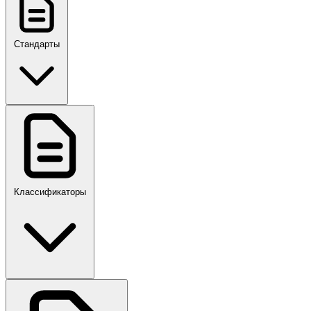
Стандарты
ГОСТ, ГОСТ Р, ПНСТ
Классификаторы
Своды правил
ПР,Р,ПМГ,РМГ