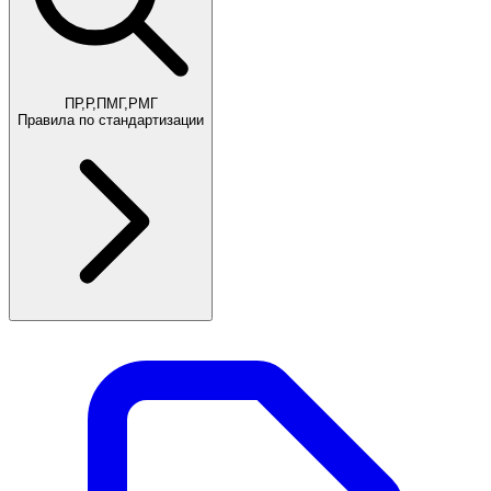
ПР,Р,ПМГ,РМГ
Правила по стандартизации