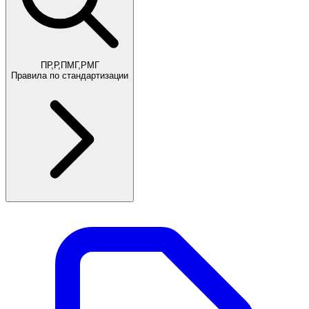
ПР,Р,ПМГ,РМГ
Правила по стандартизации