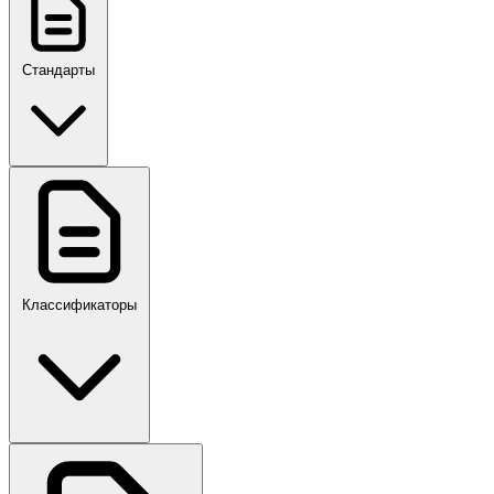
Стандарты
ГОСТ, ГОСТ Р, ПНСТ
Классификаторы
Своды правил
ПР,Р,ПМГ,РМГ