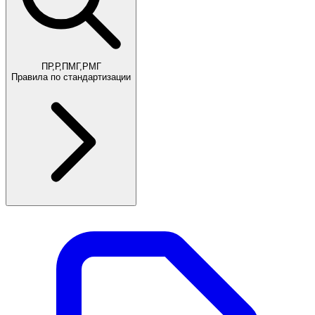
ПР,Р,ПМГ,РМГ
Правила по стандартизации