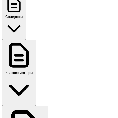
Стандарты
ГОСТ, ГОСТ Р, ПНСТ
Классификаторы
Своды правил
ПР,Р,ПМГ,РМГ