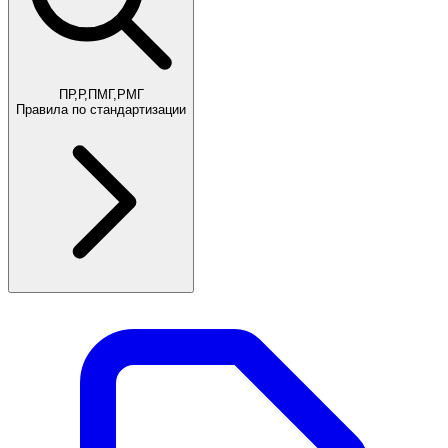
ПР,Р,ПМГ,РМГ
Правила по стандартизации