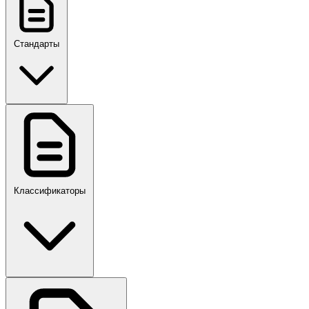
Стандарты
ГОСТ, ГОСТ Р, ПНСТ
Классификаторы
Своды правил
ПР,Р,ПМГ,РМГ