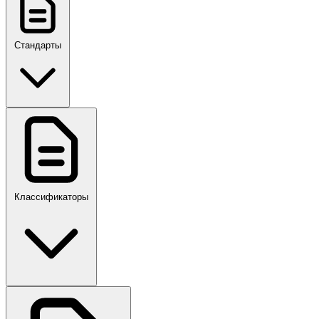
Стандарты
ГОСТ, ГОСТ Р, ПНСТ
Классификаторы
Своды правил
ПР,Р,ПМГ,РМГ