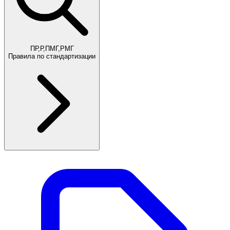
ПР,Р,ПМГ,РМГ
Правила по стандартизации