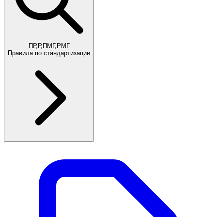
ПР,Р,ПМГ,РМГ
Правила по стандартизации