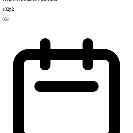
a02p2
054