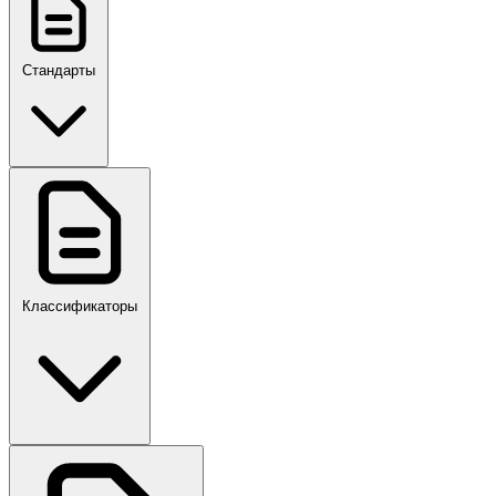
Стандарты
ГОСТ, ГОСТ Р, ПНСТ
Классификаторы
Своды правил
ПР,Р,ПМГ,РМГ