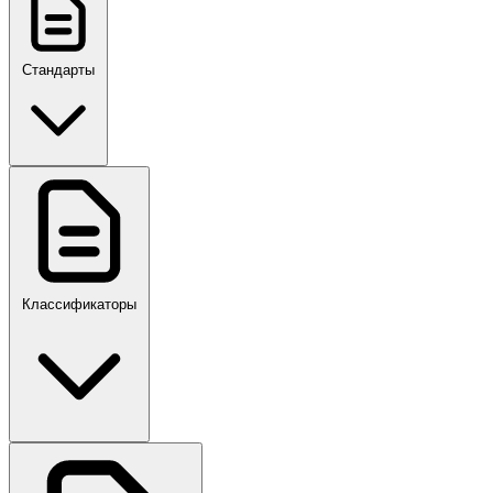
Стандарты
ГОСТ, ГОСТ Р, ПНСТ
Классификаторы
Своды правил
ПР,Р,ПМГ,РМГ