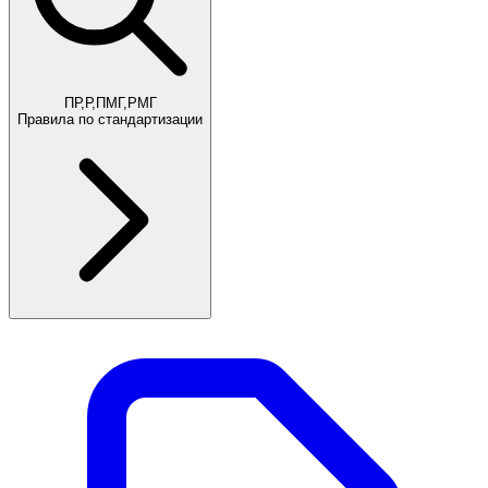
ПР,Р,ПМГ,РМГ
Правила по стандартизации