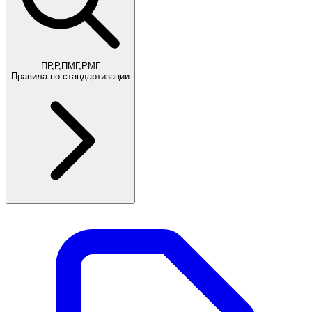
ПР,Р,ПМГ,РМГ
Правила по стандартизации