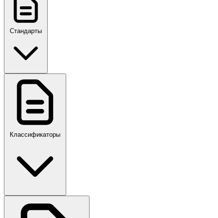
Стандарты
ГОСТ, ГОСТ Р, ПНСТ
Классификаторы
Своды правил
ПР,Р,ПМГ,РМГ