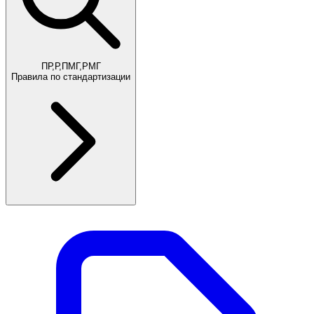
ПР,Р,ПМГ,РМГ
Правила по стандартизации