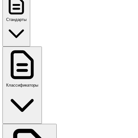
Стандарты
ГОСТ, ГОСТ Р, ПНСТ
Классификаторы
Своды правил
ПР,Р,ПМГ,РМГ