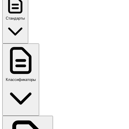
Стандарты
ГОСТ, ГОСТ Р, ПНСТ
Классификаторы
Своды правил
ПР,Р,ПМГ,РМГ