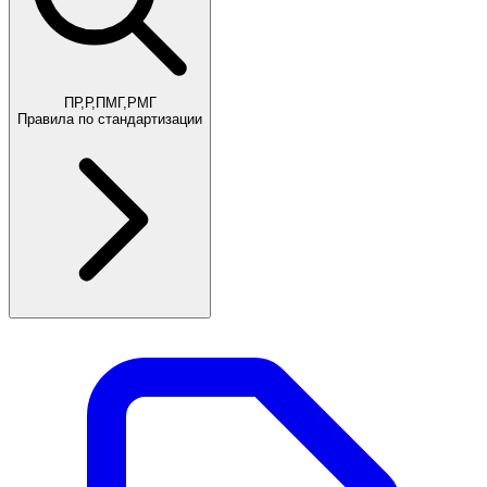
ПР,Р,ПМГ,РМГ
Правила по стандартизации