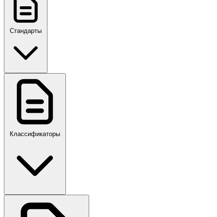
Стандарты
ГОСТ, ГОСТ Р, ПНСТ
Классификаторы
Своды правил
ПР,Р,ПМГ,РМГ