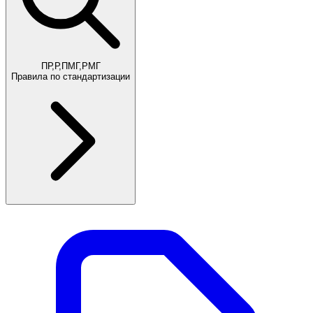
ПР,Р,ПМГ,РМГ
Правила по стандартизации