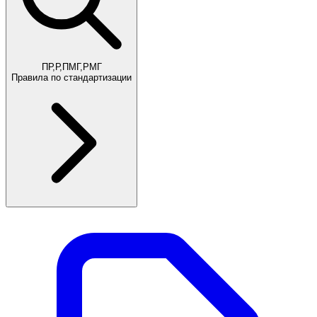
ПР,Р,ПМГ,РМГ
Правила по стандартизации