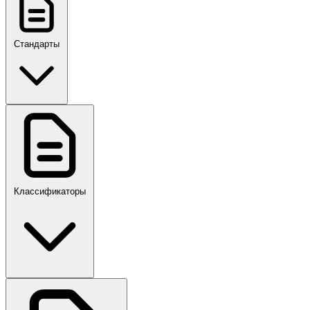
Стандарты
ГОСТ, ГОСТ Р, ПНСТ
Классификаторы
Своды правил
ПР,Р,ПМГ,РМГ