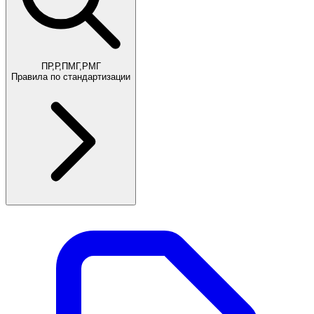
ПР,Р,ПМГ,РМГ
Правила по стандартизации