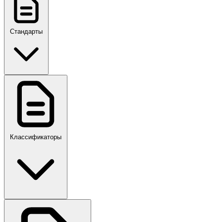
Стандарты
ГОСТ, ГОСТ Р, ПНСТ
Классификаторы
Своды правил
ПР,Р,ПМГ,РМГ