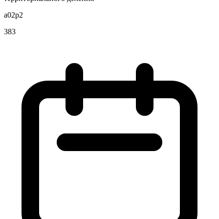
a02p2
383