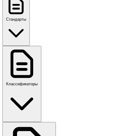
Стандарты
ГОСТ, ГОСТ Р, ПНСТ
Классификаторы
Своды правил
ПР,Р,ПМГ,РМГ