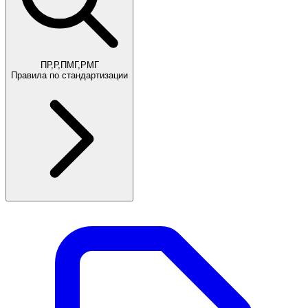
ПР,Р,ПМГ,РМГ
Правила по стандартизации