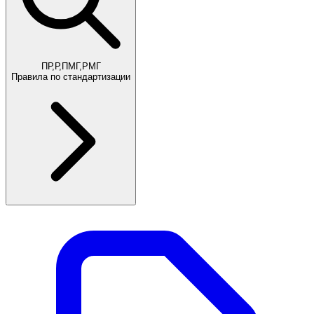
ПР,Р,ПМГ,РМГ
Правила по стандартизации