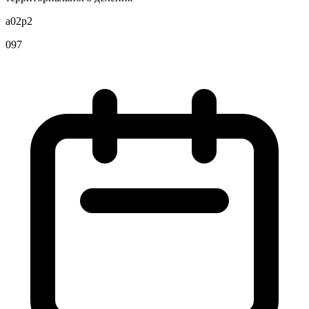
a02p2
097