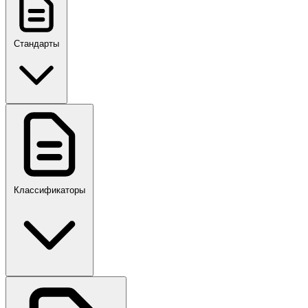
Стандарты
ГОСТ, ГОСТ Р, ПНСТ
Классификаторы
Своды правил
ПР,Р,ПМГ,РМГ