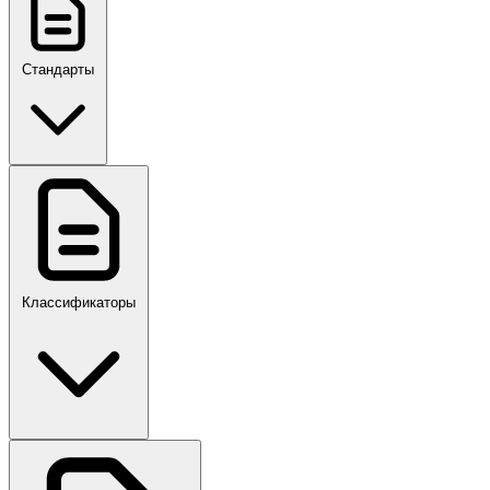
Стандарты
ГОСТ, ГОСТ Р, ПНСТ
Классификаторы
Своды правил
ПР,Р,ПМГ,РМГ