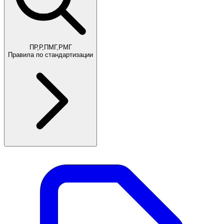
ПР,Р,ПМГ,РМГ
Правила по стандартизации