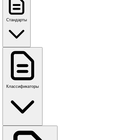
Стандарты
ГОСТ, ГОСТ Р, ПНСТ
Классификаторы
Своды правил
ПР,Р,ПМГ,РМГ