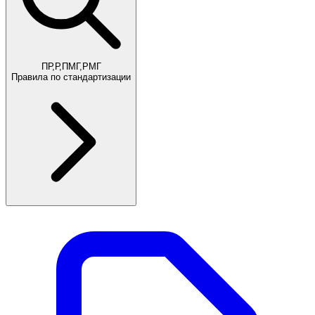
ПР,Р,ПМГ,РМГ
Правила по стандартизации