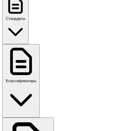
Стандарты
ГОСТ, ГОСТ Р, ПНСТ
Классификаторы
Своды правил
ПР,Р,ПМГ,РМГ