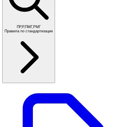
ПР,Р,ПМГ,РМГ
Правила по стандартизации