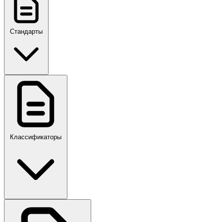
Стандарты
ГОСТ, ГОСТ Р, ПНСТ
Классификаторы
Своды правил
ПР,Р,ПМГ,РМГ