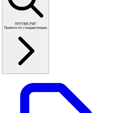
ПР,Р,ПМГ,РМГ
Правила по стандартизации