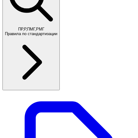
ПР,Р,ПМГ,РМГ
Правила по стандартизации