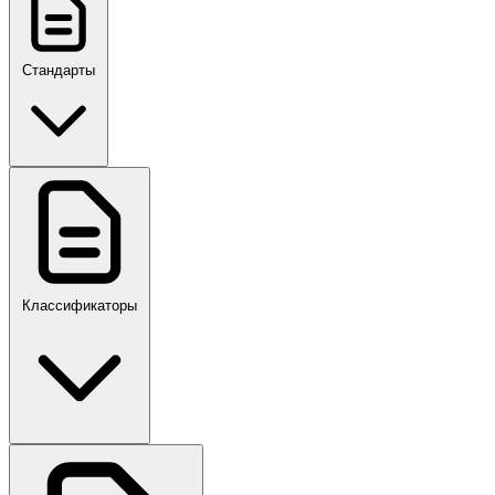
Стандарты
ГОСТ, ГОСТ Р, ПНСТ
Классификаторы
Своды правил
ПР,Р,ПМГ,РМГ