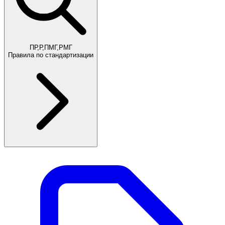
ПР,Р,ПМГ,РМГ
Правила по стандартизации