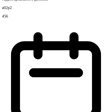
a02p2
456