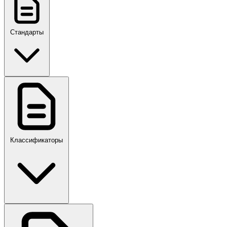
Стандарты
ГОСТ, ГОСТ Р, ПНСТ
Классификаторы
Своды правил
ПР,Р,ПМГ,РМГ