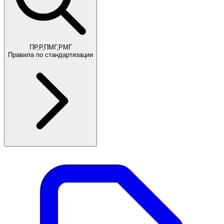
ПР,Р,ПМГ,РМГ
Правила по стандартизации