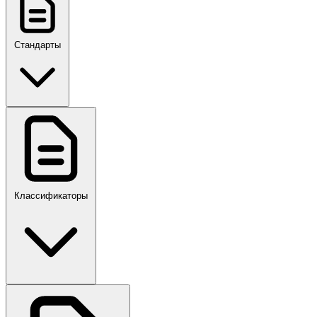
Стандарты
ГОСТ, ГОСТ Р, ПНСТ
Классификаторы
Своды правил
ПР,Р,ПМГ,РМГ