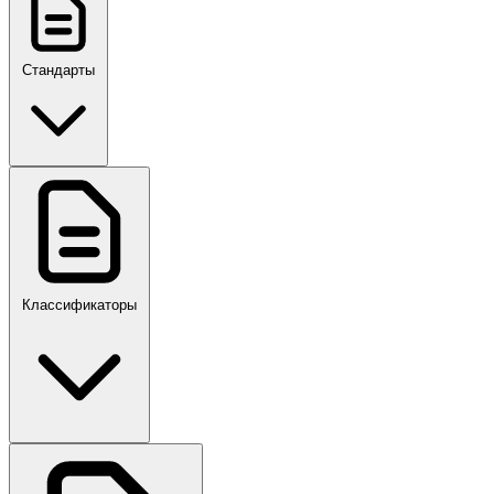
Стандарты
ГОСТ, ГОСТ Р, ПНСТ
Классификаторы
Своды правил
ПР,Р,ПМГ,РМГ