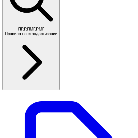
ПР,Р,ПМГ,РМГ
Правила по стандартизации